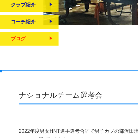
クラブ紹介
コーチ紹介
ブログ
ナショナルチーム選考会
2022年度男女HNT選手選考合宿で男子カブの部沢