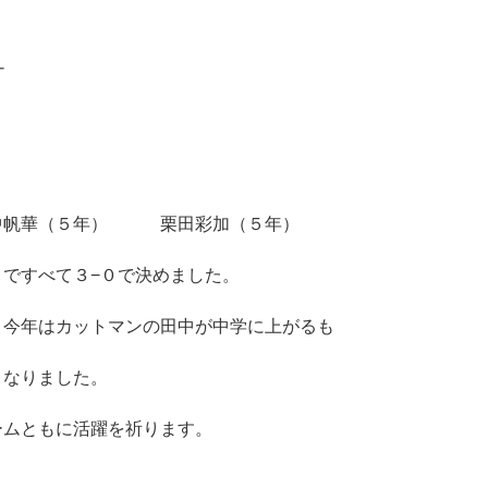
ナ
中帆華（５年） 栗田彩加（５年）
ですべて３−０で決めました。
 今年はカットマンの田中が中学に上がるも
くなりました。
ームともに活躍を祈ります。