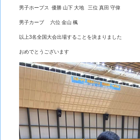
男子ホープス 優勝 山下 大地 三位 真田 守偉
男子カーブ 六位 金山 楓
以上3名全国大会出場することを決まりました
おめでとうございます